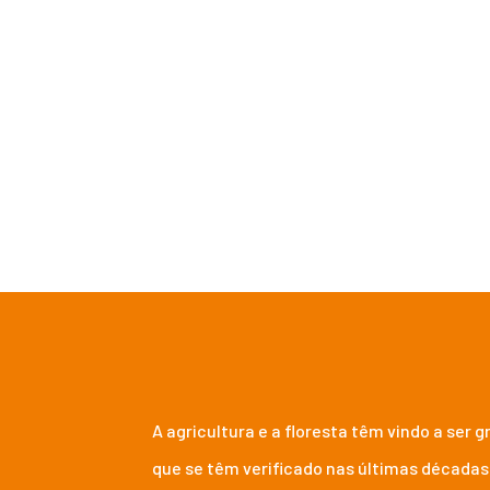
AS NO MUNDO RURAL
impactos e medidas 
A agricultura e a floresta têm vindo a ser
que se têm verificado nas últimas décadas