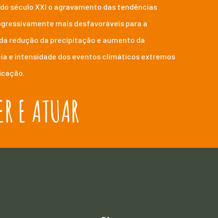
 do século XXI o agravamento das tendências
ogressivamente mais desfavoráveis para a
s da redução da precipitação e aumento da
a e intensidade dos eventos climáticos extremos
icação.
R E ATUAR