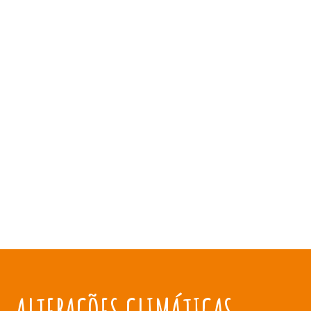
ALTERAÇÕES CLIMÁTICAS NO MUNDO RURAL
impactos e medidas de adaptação e
mitigação
ALTERAÇÕES CLIMÁTICAS