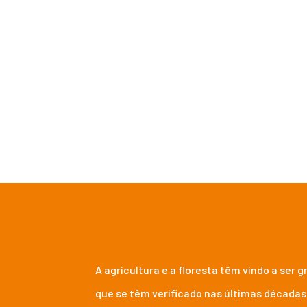
AS NO MUNDO RURAL
impactos e medidas 
A agricultura e a floresta têm vindo a ser
que se têm verificado nas últimas décadas