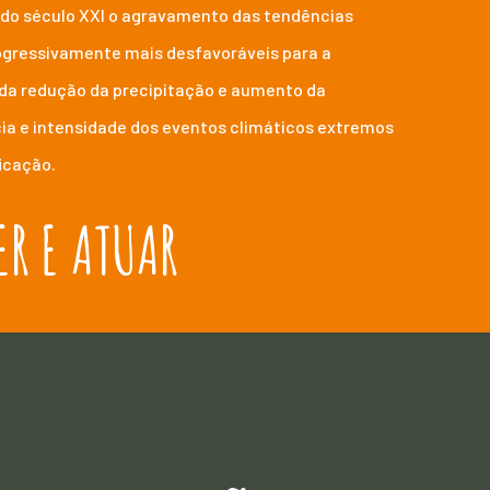
 do século XXI o agravamento das tendências
ogressivamente mais desfavoráveis para a
s da redução da precipitação e aumento da
a e intensidade dos eventos climáticos extremos
icação.
R E ATUAR