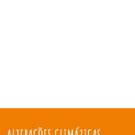
ALTERAÇÕES CLIMÁTICAS NO MUNDO RURAL
impactos e medidas de adaptação e
mitigação
ALTERAÇÕES CLIMÁTICAS