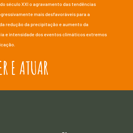
 do século XXI o agravamento das tendências
ogressivamente mais desfavoráveis para a
s da redução da precipitação e aumento da
a e intensidade dos eventos climáticos extremos
icação.
R E ATUAR