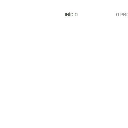
INÍCIO
O PR
ERAÇÕES CLIMÁTICAS
impactos e medidas