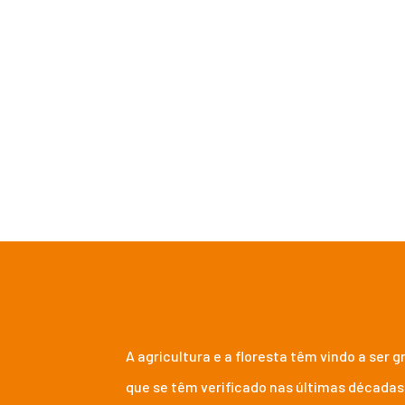
NO MUNDO RURAL
de adaptação e miti
A agricultura e a floresta têm vindo a ser
que se têm verificado nas últimas décadas