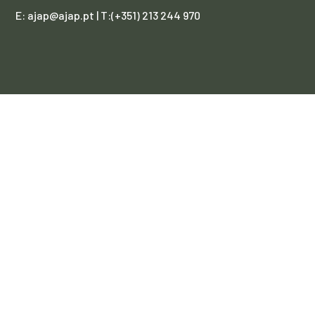
E: ajap@ajap.pt | T:(+351) 213 244 970